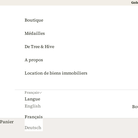
Passer au contenu
Gold
Boutique
Médailles
De Tree & Hive
A propos
Location de biens immobiliers
Français
Langue
English
Bo
Français
Panier
Deutsch